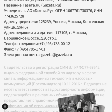
Название:
Газета.Ru
(Gazeta.Ru)
Учредитель:
АО «Газета.Ру»
, ОГРН 1067761730376, ИНН
7743625728
Адрес учредителя: 125239, Россия, Москва, Коптевская
улица, дом 67
Адрес редакции и издателя:
117105
, г.
Москва
,
Варшавское шоссе, д.9, стр.1
Телефон редакции:
+7 (495) 785-00-12
Факс:
+7 (495) 785-17-01
Электронная почта:
gazeta@gazeta.ru
Свидетельство о регистрации СМИ Эл № ФС77-67642
выдано федеральной службой по надзору в сфере
связи, информационных технологий и массовых
коммуникаций (Роскомнадзор) 10.11.2016 г. Редакция не
несет ответственности за достоверность информации,
содержащейся в рекламных объявлениях. Редакция не
предоставляет справочной информации.
Информация об ограничениях
На информационном ресурсе применяются