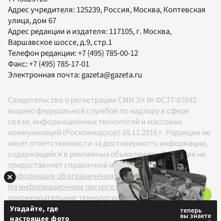
Адрес учредителя: 125239, Россия, Москва, Коптевская
улица, дом 67
Адрес редакции и издателя:
117105
, г.
Москва
,
Варшавское шоссе, д.9, стр.1
Телефон редакции:
+7 (495) 785-00-12
Факс:
+7 (495) 785-17-01
Электронная почта:
gazeta@gazeta.ru
Свидетельство о регистрации СМИ Эл № ФС77-67642
выдано федеральной службой по надзору в сфере
связи, информационных технологий и массовых
коммуникаций (Роскомнадзор) 10.11.2016 г. Редакция не
несет ответственности за достоверность информации,
содержащейся в рекламных объявлениях. Редакция не
предоставляет справочной информации.
Информация об ограничениях
На информационном ресурсе применяются
рекомендательные технологии в соответствии с
Правилами
Угадайте, где
настоящее фото
18+