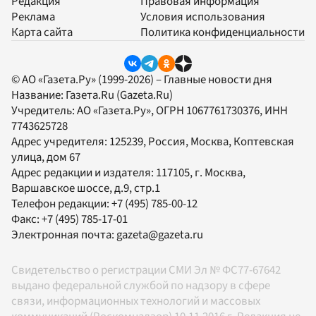
Редакция
Правовая информация
Реклама
Условия использования
Карта сайта
Политика конфиденциальности
© АО «Газета.Ру» (1999-2026) – Главные новости дня
Название:
Газета.Ru
(Gazeta.Ru)
Учредитель:
АО «Газета.Ру»
, ОГРН 1067761730376, ИНН
7743625728
Адрес учредителя: 125239, Россия, Москва, Коптевская
улица, дом 67
Адрес редакции и издателя:
117105
, г.
Москва
,
Варшавское шоссе, д.9, стр.1
Телефон редакции:
+7 (495) 785-00-12
Факс:
+7 (495) 785-17-01
Электронная почта:
gazeta@gazeta.ru
Свидетельство о регистрации СМИ Эл № ФС77-67642
выдано федеральной службой по надзору в сфере
связи, информационных технологий и массовых