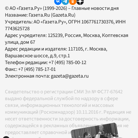
© АО «Газета.Ру» (1999-2026) – Главные новости дня
Название:
Газета.Ru
(Gazeta.Ru)
Учредитель:
АО «Газета.Ру»
, ОГРН 1067761730376, ИНН
7743625728
Адрес учредителя: 125239, Россия, Москва, Коптевская
улица, дом 67
Адрес редакции и издателя:
117105
, г.
Москва
,
Варшавское шоссе, д.9, стр.1
Телефон редакции:
+7 (495) 785-00-12
Факс:
+7 (495) 785-17-01
Электронная почта:
gazeta@gazeta.ru
Свидетельство о регистрации СМИ Эл № ФС77-67642
выдано федеральной службой по надзору в сфере
связи, информационных технологий и массовых
коммуникаций (Роскомнадзор) 10.11.2016 г. Редакция не
несет ответственности за достоверность информации,
содержащейся в рекламных объявлениях. Редакция не
предоставляет справочной информации.