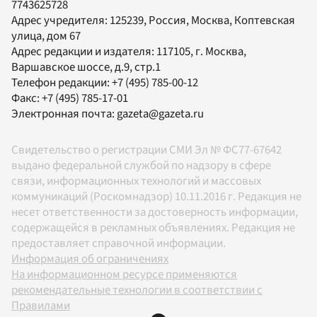
7743625728
Адрес учредителя: 125239, Россия, Москва, Коптевская
улица, дом 67
Адрес редакции и издателя:
117105
, г.
Москва
,
Варшавское шоссе, д.9, стр.1
Телефон редакции:
+7 (495) 785-00-12
Факс:
+7 (495) 785-17-01
Электронная почта:
gazeta@gazeta.ru
Свидетельство о регистрации СМИ Эл № ФС77-67642
выдано федеральной службой по надзору в сфере
связи, информационных технологий и массовых
коммуникаций (Роскомнадзор) 10.11.2016 г. Редакция не
несет ответственности за достоверность информации,
содержащейся в рекламных объявлениях. Редакция не
предоставляет справочной информации.
Информация об ограничениях
На информационном ресурсе применяются
рекомендательные технологии в соответствии с
Правилами