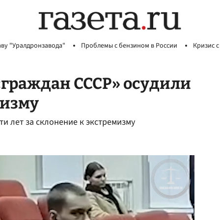
аву "Уралдронзавода"
Проблемы с бензином в России
Кризис с
«граждан СССР» осудили
мизму
ти лет за склонение к экстремизму