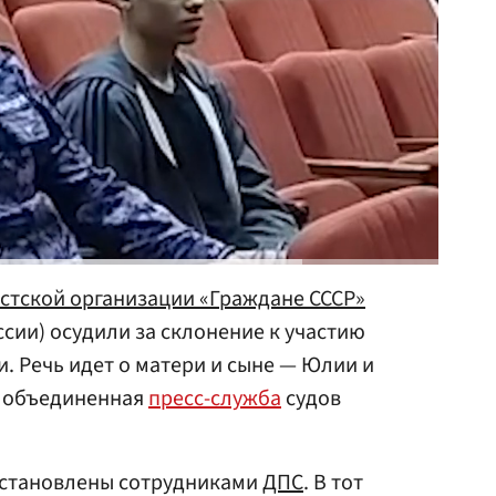
стской организации «Граждане СССР»
сии) осудили за склонение к участию
. Речь идет о матери и сыне — Юлии и
т объединенная
пресс-служба
судов
 остановлены сотрудниками
ДПС
. В тот