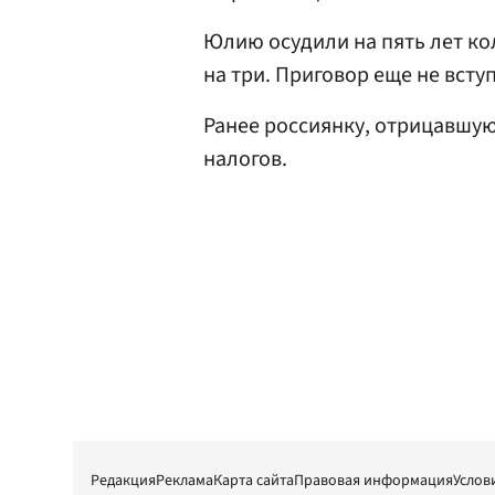
Юлию осудили на пять лет ко
на три. Приговор еще не всту
Ранее россиянку, отрицавшу
налогов.
Редакция
Реклама
Карта сайта
Правовая информация
Услов