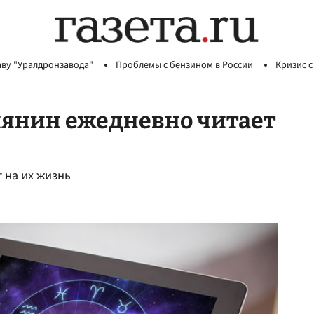
аву "Уралдронзавода"
Проблемы с бензином в России
Кризис с
янин ежедневно читает
 на их жизнь