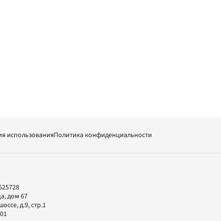
ия использования
Политика конфиденциальности
625728
а, дом 67
ссе, д.9, стр.1
-01