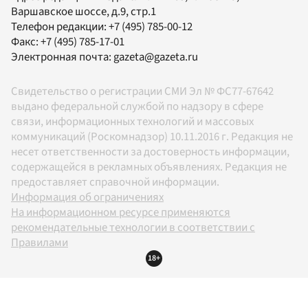
Варшавское шоссе, д.9, стр.1
Телефон редакции:
+7 (495) 785-00-12
Факс:
+7 (495) 785-17-01
Электронная почта:
gazeta@gazeta.ru
Свидетельство о регистрации СМИ Эл № ФС77-67642
выдано федеральной службой по надзору в сфере
связи, информационных технологий и массовых
коммуникаций (Роскомнадзор) 10.11.2016 г. Редакция не
несет ответственности за достоверность информации,
содержащейся в рекламных объявлениях. Редакция не
предоставляет справочной информации.
Информация об ограничениях
На информационном ресурсе применяются
рекомендательные технологии в соответствии с
Правилами
18+