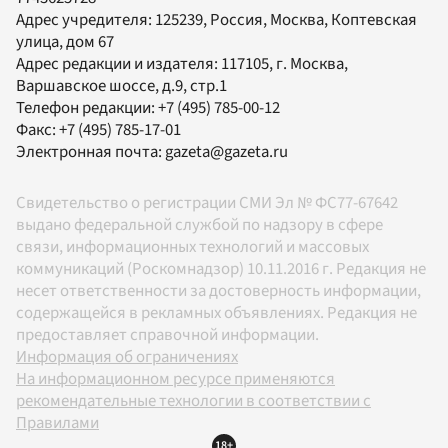
Адрес учредителя: 125239, Россия, Москва, Коптевская
улица, дом 67
Адрес редакции и издателя:
117105
, г.
Москва
,
Варшавское шоссе, д.9, стр.1
Телефон редакции:
+7 (495) 785-00-12
Факс:
+7 (495) 785-17-01
Электронная почта:
gazeta@gazeta.ru
Свидетельство о регистрации СМИ Эл № ФС77-67642
выдано федеральной службой по надзору в сфере
связи, информационных технологий и массовых
коммуникаций (Роскомнадзор) 10.11.2016 г. Редакция не
несет ответственности за достоверность информации,
содержащейся в рекламных объявлениях. Редакция не
предоставляет справочной информации.
Информация об ограничениях
На информационном ресурсе применяются
рекомендательные технологии в соответствии с
Правилами
18+