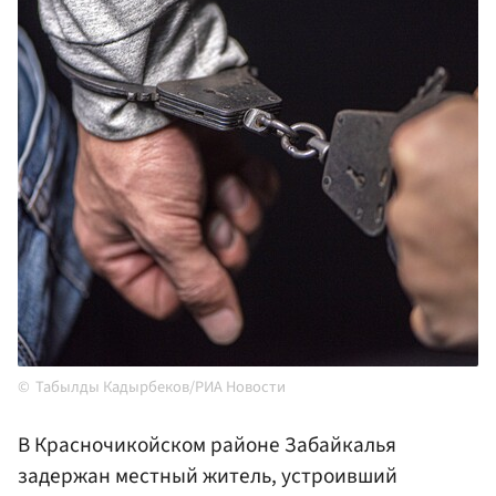
Табылды Кадырбеков/РИА Новости
В Красночикойском районе Забайкалья
задержан местный житель, устроивший