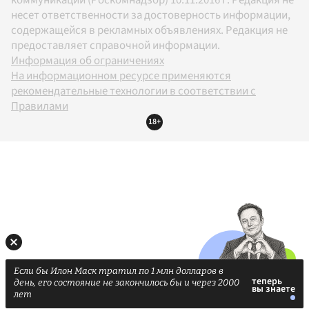
несет ответственности за достоверность информации,
содержащейся в рекламных объявлениях. Редакция не
предоставляет справочной информации.
Информация об ограничениях
На информационном ресурсе применяются
рекомендательные технологии в соответствии с
Правилами
18+
Если бы Илон Маск тратил по 1 млн долларов в
день, его состояние не закончилось бы и через 2000
лет