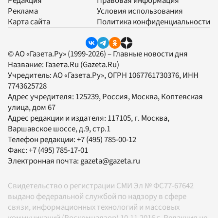
Редакция
Правовая информация
Реклама
Условия использования
Карта сайта
Политика конфиденциальности
© АО «Газета.Ру» (1999-2026) – Главные новости дня
Название:
Газета.Ru
(Gazeta.Ru)
Учредитель:
АО «Газета.Ру»
, ОГРН 1067761730376, ИНН
7743625728
Адрес учредителя: 125239, Россия, Москва, Коптевская
улица, дом 67
Адрес редакции и издателя:
117105
, г.
Москва
,
Варшавское шоссе, д.9, стр.1
Телефон редакции:
+7 (495) 785-00-12
Факс:
+7 (495) 785-17-01
Электронная почта:
gazeta@gazeta.ru
Свидетельство о регистрации СМИ Эл № ФС77-67642
выдано федеральной службой по надзору в сфере
связи, информационных технологий и массовых
коммуникаций (Роскомнадзор) 10.11.2016 г. Редакция не