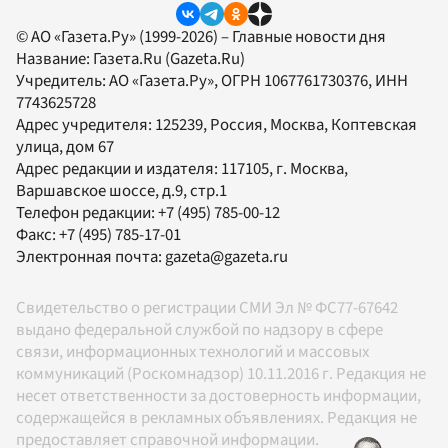
© АО «Газета.Ру» (1999-2026) – Главные новости дня
Название:
Газета.Ru
(Gazeta.Ru)
Учредитель:
АО «Газета.Ру»
, ОГРН 1067761730376, ИНН
7743625728
Адрес учредителя: 125239, Россия, Москва, Коптевская
улица, дом 67
Адрес редакции и издателя:
117105
, г.
Москва
,
Варшавское шоссе, д.9, стр.1
Телефон редакции:
+7 (495) 785-00-12
Факс:
+7 (495) 785-17-01
Электронная почта:
gazeta@gazeta.ru
Свидетельство о регистрации СМИ Эл № ФС77-67642
выдано федеральной службой по надзору в сфере
связи, информационных технологий и массовых
коммуникаций (Роскомнадзор) 10.11.2016 г. Редакция не
несет ответственности за достоверность информации,
содержащейся в рекламных объявлениях. Редакция не
предоставляет справочной информации.