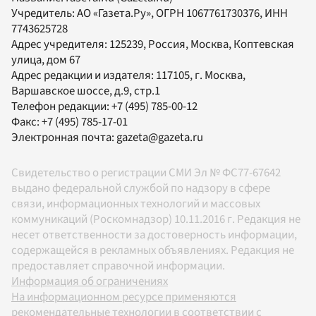
Учредитель:
АО «Газета.Ру»
, ОГРН 1067761730376, ИНН
7743625728
Адрес учредителя: 125239, Россия, Москва, Коптевская
улица, дом 67
Адрес редакции и издателя:
117105
, г.
Москва
,
Варшавское шоссе, д.9, стр.1
Телефон редакции:
+7 (495) 785-00-12
Факс:
+7 (495) 785-17-01
Электронная почта:
gazeta@gazeta.ru
Свидетельство о регистрации СМИ Эл № ФС77-67642
выдано федеральной службой по надзору в сфере
связи, информационных технологий и массовых
коммуникаций (Роскомнадзор) 10.11.2016 г. Редакция не
несет ответственности за достоверность информации,
содержащейся в рекламных объявлениях. Редакция не
предоставляет справочной информации.
Информация об ограничениях
На информационном ресурсе применяются
рекомендательные технологии в соответствии с