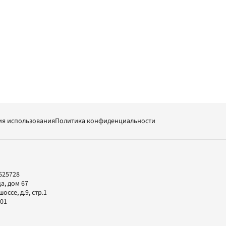
ия использования
Политика конфиденциальности
625728
а, дом 67
ссе, д.9, стр.1
-01