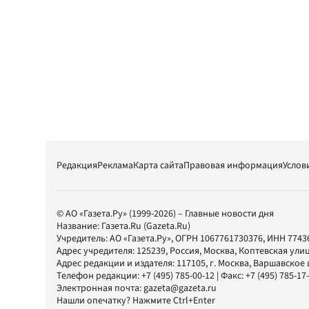
Редакция
Реклама
Карта сайта
Правовая информация
Услов
© АО «Газета.Ру» (1999-2026) – Главные новости дня
Название:
Газета.Ru
(Gazeta.Ru)
Учредитель:
АО «Газета.Ру»
, ОГРН 1067761730376, ИНН 7743
Адрес учредителя: 125239, Россия, Москва, Коптевская улиц
Адрес редакции и издателя:
117105
, г.
Москва
,
Варшавское шо
Телефон редакции:
+7 (495) 785-00-12
| Факс:
+7 (495) 785-17
Электронная почта:
gazeta@gazeta.ru
Нашли опечатку? Нажмите Ctrl+Enter