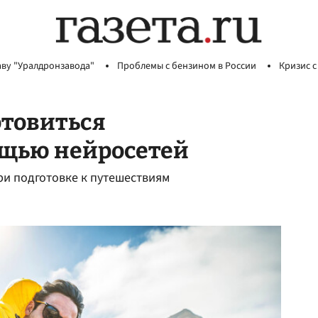
аву "Уралдронзавода"
Проблемы с бензином в России
Кризис с
отовиться
ощью нейросетей
ри подготовке к путешествиям