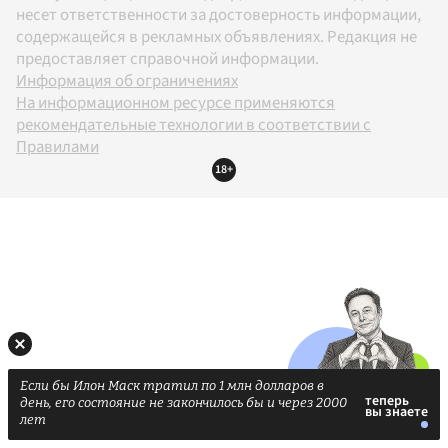
несет ответственности за достоверность информации,
содержащейся в рекламных объявлениях. Редакция не
предоставляет справочной информации.
Информация об ограничениях
На информационном ресурсе применяются
рекомендательные технологии в соответствии с
Правилами
18+
Если бы Илон Маск тратил по 1 млн долларов в
день, его состояние не закончилось бы и через 2000
лет