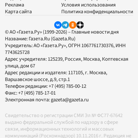
Реклама
Условия использования
Карта сайта
Политика конфиденциальности
© АО «Газета.Ру» (1999-2026) – Главные новости дня
Название:
Газета.Ru
(Gazeta.Ru)
Учредитель:
АО «Газета.Ру»
, ОГРН 1067761730376, ИНН
7743625728
Адрес учредителя: 125239, Россия, Москва, Коптевская
улица, дом 67
Адрес редакции и издателя:
117105
, г.
Москва
,
Варшавское шоссе, д.9, стр.1
Телефон редакции:
+7 (495) 785-00-12
Факс:
+7 (495) 785-17-01
Электронная почта:
gazeta@gazeta.ru
Свидетельство о регистрации СМИ Эл № ФС77-67642
выдано федеральной службой по надзору в сфере
связи, информационных технологий и массовых
коммуникаций (Роскомнадзор) 10.11.2016 г. Редакция не