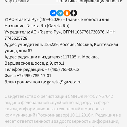
Карта сайта
Политика конфиденциальности
© АО «Газета.Ру» (1999-2026) – Главные новости дня
Название:
Газета.Ru
(Gazeta.Ru)
Учредитель:
АО «Газета.Ру»
, ОГРН 1067761730376, ИНН
7743625728
Адрес учредителя: 125239, Россия, Москва, Коптевская
улица, дом 67
Адрес редакции и издателя:
117105
, г.
Москва
,
Варшавское шоссе, д.9, стр.1
Телефон редакции:
+7 (495) 785-00-12
Факс:
+7 (495) 785-17-01
Электронная почта:
gazeta@gazeta.ru
Свидетельство о регистрации СМИ Эл № ФС77-67642
выдано федеральной службой по надзору в сфере
связи, информационных технологий и массовых
коммуникаций (Роскомнадзор) 10.11.2016 г. Редакция не
несет ответственности за достоверность информации,