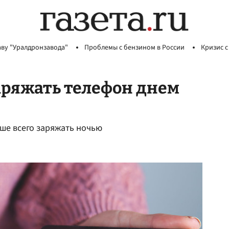
аву "Уралдронзавода"
Проблемы с бензином в России
Кризис с
аряжать телефон днем
чше всего заряжать ночью