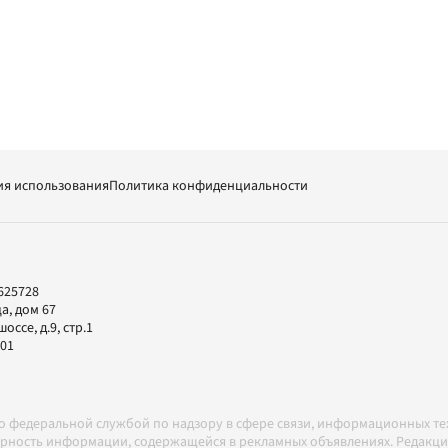
ия использования
Политика конфиденциальности
625728
а, дом 67
ссе, д.9, стр.1
-01
но федеральной службой по надзору в сфере связи, информационных т
товерность информации, содержащейся в рекламных объявлениях. Редак