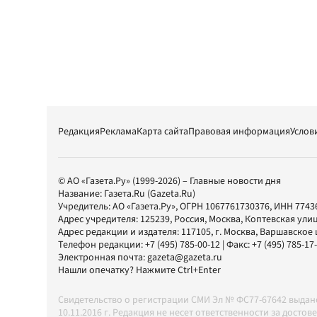
Редакция
Реклама
Карта сайта
Правовая информация
Услов
© АО «Газета.Ру» (1999-2026) – Главные новости дня
Название:
Газета.Ru
(Gazeta.Ru)
Учредитель:
АО «Газета.Ру»
, ОГРН 1067761730376, ИНН 7743
Адрес учредителя: 125239, Россия, Москва, Коптевская улиц
Адрес редакции и издателя:
117105
, г.
Москва
,
Варшавское шо
Телефон редакции:
+7 (495) 785-00-12
| Факс:
+7 (495) 785-17
Электронная почта:
gazeta@gazeta.ru
Нашли опечатку? Нажмите Ctrl+Enter
Свидетельство о регистрации СМИ Эл № ФС77-67642 выда
10.11.2016 г. Редакция не несет ответственности за дос