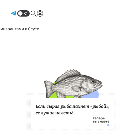
Авторизоваться
 мигрантами в Сеуте
Если сырая рыба пахнет «рыбой»,
ее лучше не есть!