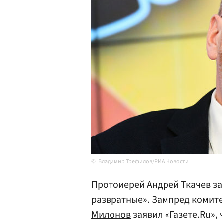
Владимир Трефилов/РИА Новости
Протоиерей Андрей Ткачев за
развратные». Зампред комит
Милонов
заявил «Газете.Ru»,