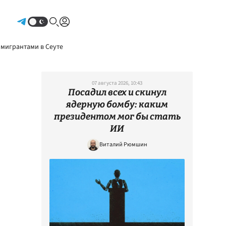
Авторизоваться
 мигрантами в Сеуте
07 августа 2026, 10:43
Посадил всех и скинул
ядерную бомбу: каким
президентом мог бы стать
ИИ
Виталий Рюмшин