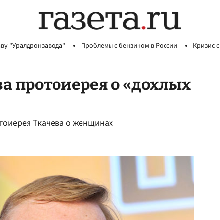
аву "Уралдронзавода"
Проблемы с бензином в России
Кризис с
ва протоиерея о «дохлых
отоиерея Ткачева о женщинах