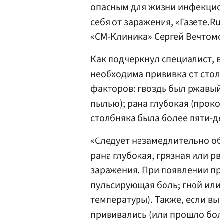
опасным для жизни инфекцио
себя от заражения, «Газете.R
«СМ-Клиника» Сергей Вечтом
Как подчеркнул специалист, 
необходима прививка от сто
факторов: гвоздь был ржавый
пылью); рана глубокая (проко
столбняка была более пяти-де
«Следует незамедлительно обр
рана глубокая, грязная или р
заражения. При появлении пр
пульсирующая боль; гной ил
температуры). Также, если вы
прививались (или прошло бол