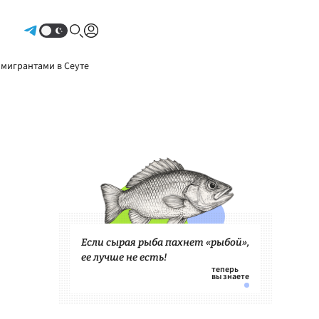
Авторизоваться
 мигрантами в Сеуте
Если сырая рыба пахнет «рыбой»,
ее лучше не есть!