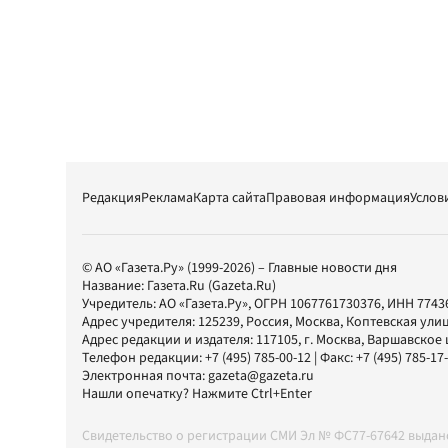
Редакция
Реклама
Карта сайта
Правовая информация
Услов
© АО «Газета.Ру» (1999-2026) – Главные новости дня
Название:
Газета.Ru
(Gazeta.Ru)
Учредитель:
АО «Газета.Ру»
, ОГРН 1067761730376, ИНН 7743
Адрес учредителя: 125239, Россия, Москва, Коптевская улиц
Адрес редакции и издателя:
117105
, г.
Москва
,
Варшавское шо
Телефон редакции:
+7 (495) 785-00-12
| Факс:
+7 (495) 785-17
Электронная почта:
gazeta@gazeta.ru
Нашли опечатку? Нажмите Ctrl+Enter
Свидетельство о регистрации СМИ Эл № ФС77-67642 выда