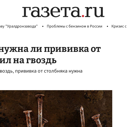
аву "Уралдронзавода"
Проблемы с бензином в России
Кризис с
нужна ли прививка от
ил на гвоздь
гвоздь, прививка от столбняка нужна