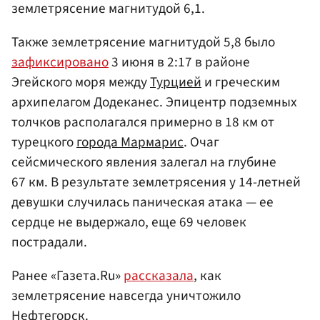
землетрясение магнитудой 6,1.
Также землетрясение магнитудой 5,8 было
зафиксировано
3 июня в 2:17 в районе
Эгейского моря между
Турцией
и греческим
архипелагом Додеканес. Эпицентр подземных
толчков располагался примерно в 18 км от
турецкого
города Мармарис
. Очаг
сейсмического явления залегал на глубине
67 км. В результате землетрясения у 14-летней
девушки случилась паническая атака — ее
сердце не выдержало, еще 69 человек
пострадали.
Ранее «Газета.Ru»
рассказала
, как
землетрясение навсегда уничтожило
Нефтегорск.