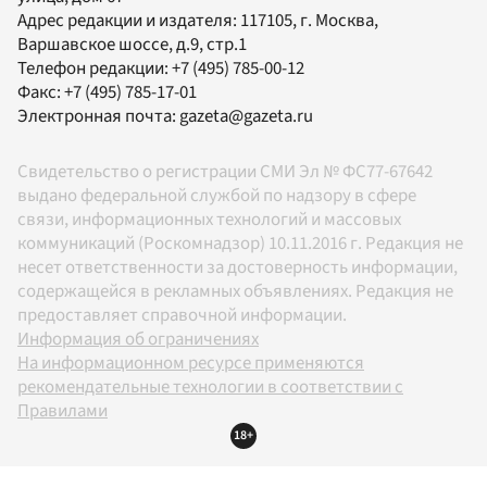
Адрес редакции и издателя:
117105
, г.
Москва
,
Варшавское шоссе, д.9, стр.1
Телефон редакции:
+7 (495) 785-00-12
Факс:
+7 (495) 785-17-01
Электронная почта:
gazeta@gazeta.ru
Свидетельство о регистрации СМИ Эл № ФС77-67642
выдано федеральной службой по надзору в сфере
связи, информационных технологий и массовых
коммуникаций (Роскомнадзор) 10.11.2016 г. Редакция не
несет ответственности за достоверность информации,
содержащейся в рекламных объявлениях. Редакция не
предоставляет справочной информации.
Информация об ограничениях
На информационном ресурсе применяются
рекомендательные технологии в соответствии с
Правилами
18+