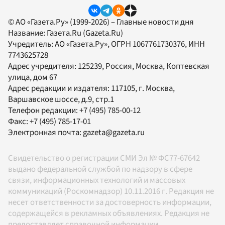
© АО «Газета.Ру» (1999-2026) – Главные новости дня
Название:
Газета.Ru
(Gazeta.Ru)
Учредитель:
АО «Газета.Ру»
, ОГРН 1067761730376, ИНН
7743625728
Адрес учредителя: 125239, Россия, Москва, Коптевская
улица, дом 67
Адрес редакции и издателя:
117105
, г.
Москва
,
Варшавское шоссе, д.9, стр.1
Телефон редакции:
+7 (495) 785-00-12
Факс:
+7 (495) 785-17-01
Электронная почта:
gazeta@gazeta.ru
Свидетельство о регистрации СМИ Эл № ФС77-67642
выдано федеральной службой по надзору в сфере
связи, информационных технологий и массовых
коммуникаций (Роскомнадзор) 10.11.2016 г. Редакция не
несет ответственности за достоверность информации,
содержащейся в рекламных объявлениях. Редакция не
предоставляет справочной информации.