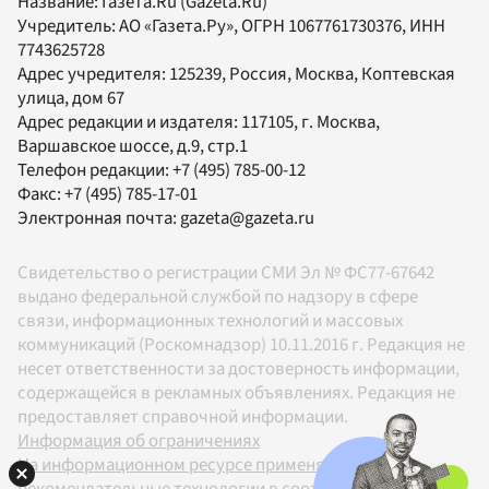
Название:
Газета.Ru
(Gazeta.Ru)
Учредитель:
АО «Газета.Ру»
, ОГРН 1067761730376, ИНН
7743625728
Адрес учредителя: 125239, Россия, Москва, Коптевская
улица, дом 67
Адрес редакции и издателя:
117105
, г.
Москва
,
Варшавское шоссе, д.9, стр.1
Телефон редакции:
+7 (495) 785-00-12
Факс:
+7 (495) 785-17-01
Электронная почта:
gazeta@gazeta.ru
Свидетельство о регистрации СМИ Эл № ФС77-67642
выдано федеральной службой по надзору в сфере
связи, информационных технологий и массовых
коммуникаций (Роскомнадзор) 10.11.2016 г. Редакция не
несет ответственности за достоверность информации,
содержащейся в рекламных объявлениях. Редакция не
предоставляет справочной информации.
Информация об ограничениях
На информационном ресурсе применяются