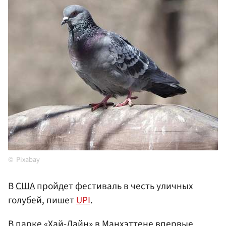
Pixabay
В
США
пройдет фестиваль в честь уличных
голубей, пишет
UPI
.
В парке «Хай-Лайн» в
Манхэттене
впервые