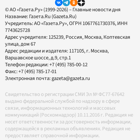
© АО «Газета.Ру» (1999-2026) – Главные новости дня
Название:
Газета.Ru
(Gazeta.Ru)
Учредитель:
АО «Газета.Ру»
, ОГРН 1067761730376, ИНН
7743625728
Адрес учредителя: 125239, Россия, Москва, Коптевская
улица, дом 67
Адрес редакции и издателя:
117105
, г.
Москва
,
Варшавское шоссе, д.9, стр.1
Телефон редакции:
+7 (495) 785-00-12
Факс:
+7 (495) 785-17-01
Электронная почта:
gazeta@gazeta.ru
Свидетельство о регистрации СМИ Эл № ФС77-67642
выдано федеральной службой по надзору в сфере
связи, информационных технологий и массовых
коммуникаций (Роскомнадзор) 10.11.2016 г. Редакция не
несет ответственности за достоверность информации,
содержащейся в рекламных объявлениях. Редакция не
предоставляет справочной информации.