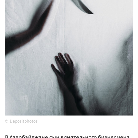
Depositphotos
В
Азербайджане
сын влиятельного бизнесмена