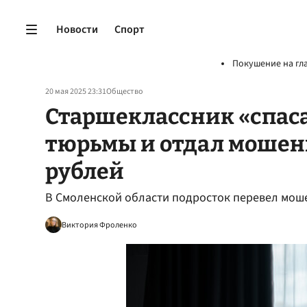
Новости
Спорт
Покушение на гл
20 мая 2025 23:31
Общество
Старшеклассник «спаса
тюрьмы и отдал мошенн
рублей
В Смоленской области подросток перевел моше
Виктория Фроленко