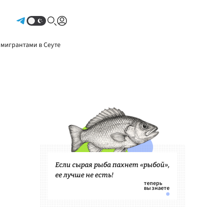
Авторизоваться
 мигрантами в Сеуте
Если сырая рыба пахнет «рыбой»,
ее лучше не есть!