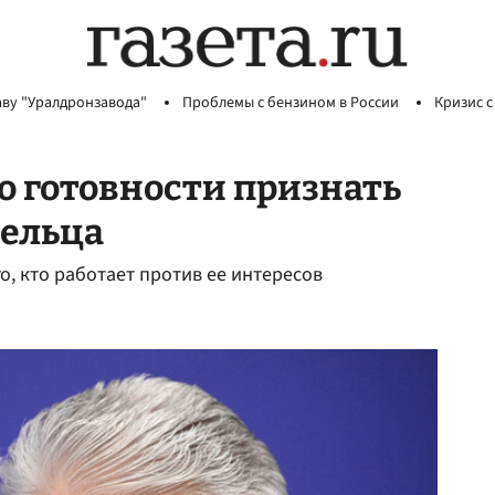
аву "Уралдронзавода"
Проблемы с бензином в России
Кризис с
о готовности признать
ельца
о, кто работает против ее интересов