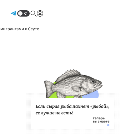
Авторизоваться
 мигрантами в Сеуте
Если сырая рыба пахнет «рыбой»,
ее лучше не есть!