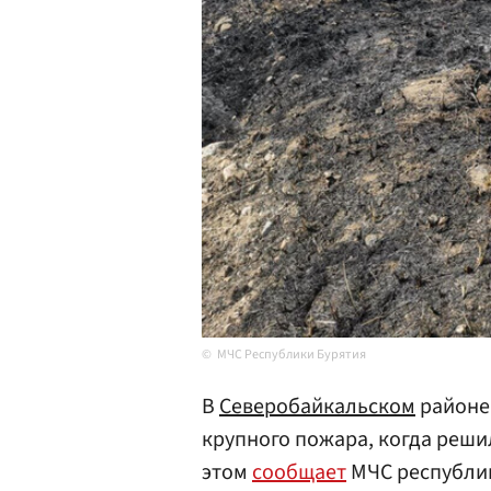
МЧС Республики Бурятия
В
Северобайкальском
район
крупного пожара, когда реши
этом
сообщает
МЧС республи