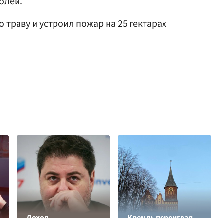
блей.
ю траву и устроил пожар на 25 гектарах
Доход
Кремль переиграл