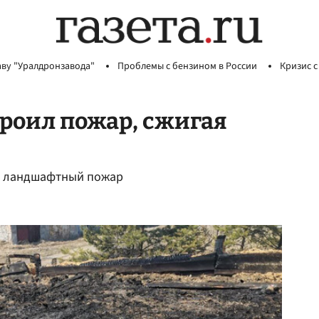
аву "Уралдронзавода"
Проблемы с бензином в России
Кризис с
роил пожар, сжигая
ил ландшафтный пожар