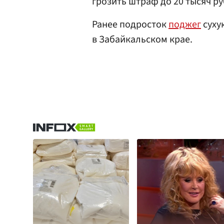
грозить штраф до 20 тысяч ру
Ранее подросток
поджег
суху
в Забайкальском крае.