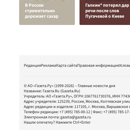
В России
Галкин* потерял дар
стремительно
речи после слов
дорожает сахар
Пугачевой о Киеве
Редакция
Реклама
Карта сайта
Правовая информация
Услов
© АО «Газета.Ру» (1999-2026) – Главные новости дня
Название:
Газета.Ru
(Gazeta.Ru)
Учредитель:
АО «Газета.Ру»
, ОГРН 1067761730376, ИНН 7743
Адрес учредителя: 125239, Россия, Москва, Коптевская улиц
Адрес редакции и издателя:
117105
, г.
Москва
,
Варшавское шо
Телефон редакции:
+7 (495) 785-00-12
| Факс:
+7 (495) 785-17
Электронная почта:
gazeta@gazeta.ru
Нашли опечатку? Нажмите Ctrl+Enter