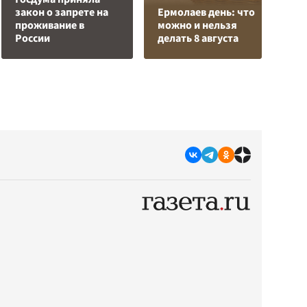
закон о запрете на
Ермолаев день: что
в
проживание в
можно и нельзя
и
России
делать 8 августа
р