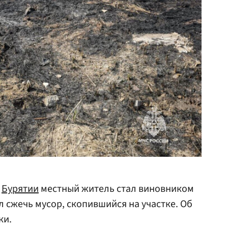
е
Бурятии
местный житель стал виновником
л сжечь мусор, скопившийся на участке. Об
ки.