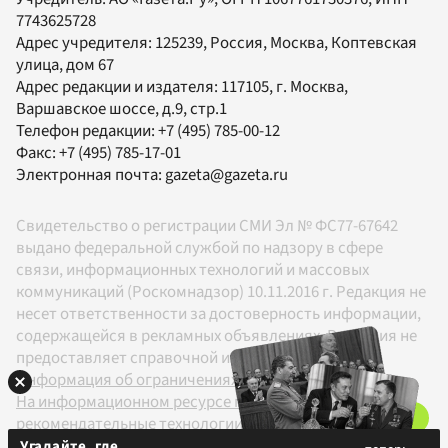
7743625728
Адрес учредителя: 125239, Россия, Москва, Коптевская
улица, дом 67
Адрес редакции и издателя:
117105
, г.
Москва
,
Варшавское шоссе, д.9, стр.1
Телефон редакции:
+7 (495) 785-00-12
Факс:
+7 (495) 785-17-01
Электронная почта:
gazeta@gazeta.ru
Свидетельство о регистрации СМИ Эл № ФС77-67642
выдано федеральной службой по надзору в сфере
связи, информационных технологий и массовых
коммуникаций (Роскомнадзор) 10.11.2016 г. Редакция не
несет ответственности за достоверность информации,
содержащейся в рекламных объявлениях. Редакция не
предоставляет справочной информации.
Информация об ограничениях
На информационном ресурсе применяются
рекомендательные технологии в соответствии с
Правилами
Угадайте, где