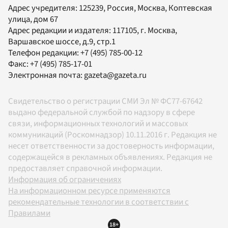
Адрес учредителя: 125239, Россия, Москва, Коптевская
улица, дом 67
Адрес редакции и издателя:
117105
, г.
Москва
,
Варшавское шоссе, д.9, стр.1
Телефон редакции:
+7 (495) 785-00-12
Факс:
+7 (495) 785-17-01
Электронная почта:
gazeta@gazeta.ru
Свидетельство о регистрации СМИ Эл № ФС77-67642
выдано федеральной службой по надзору в сфере
связи, информационных технологий и массовых
коммуникаций (Роскомнадзор) 10.11.2016 г. Редакция не
несет ответственности за достоверность информации,
содержащейся в рекламных объявлениях. Редакция не
предоставляет справочной информации.
Информация об ограничениях
На информационном ресурсе применяются
рекомендательные технологии в соответствии с
Правилами
18+