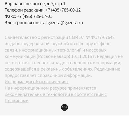
Варшавское шоссе, д.9, стр.1
Телефон редакции:
+7 (495) 785-00-12
Факс:
+7 (495) 785-17-01
Электронная почта:
gazeta@gazeta.ru
Свидетельство о регистрации СМИ Эл № ФС77-67642
выдано федеральной службой по надзору в сфере
связи, информационных технологий и массовых
коммуникаций (Роскомнадзор) 10.11.2016 г. Редакция не
несет ответственности за достоверность информации,
содержащейся в рекламных объявлениях. Редакция не
предоставляет справочной информации.
Информация об ограничениях
На информационном ресурсе применяются
рекомендательные технологии в соответствии с
Правилами
18+