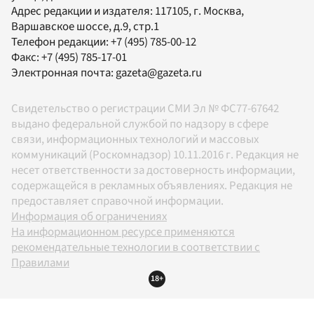
Адрес редакции и издателя:
117105
, г.
Москва
,
Варшавское шоссе, д.9, стр.1
Телефон редакции:
+7 (495) 785-00-12
Факс:
+7 (495) 785-17-01
Электронная почта:
gazeta@gazeta.ru
Свидетельство о регистрации СМИ Эл № ФС77-67642
выдано федеральной службой по надзору в сфере
связи, информационных технологий и массовых
коммуникаций (Роскомнадзор) 10.11.2016 г. Редакция не
несет ответственности за достоверность информации,
содержащейся в рекламных объявлениях. Редакция не
предоставляет справочной информации.
Информация об ограничениях
На информационном ресурсе применяются
рекомендательные технологии в соответствии с
Правилами
18+