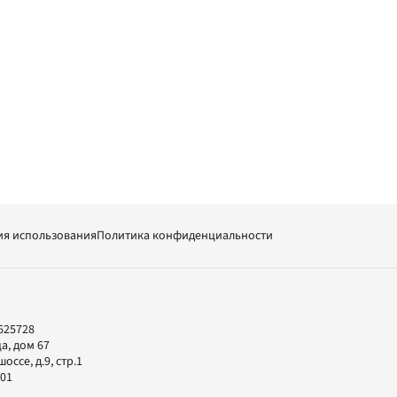
ия использования
Политика конфиденциальности
625728
а, дом 67
ссе, д.9, стр.1
-01