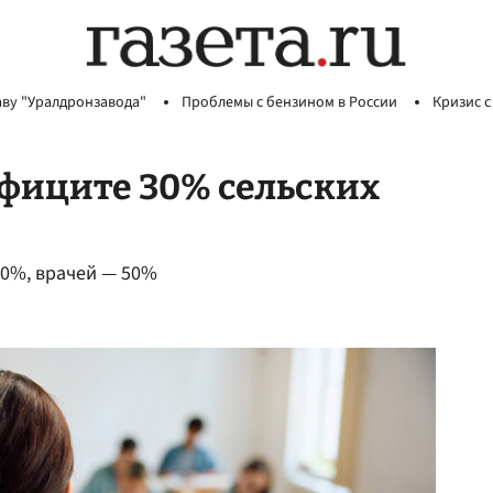
аву "Уралдронзавода"
Проблемы с бензином в России
Кризис с
ефиците 30% сельских
30%, врачей — 50%