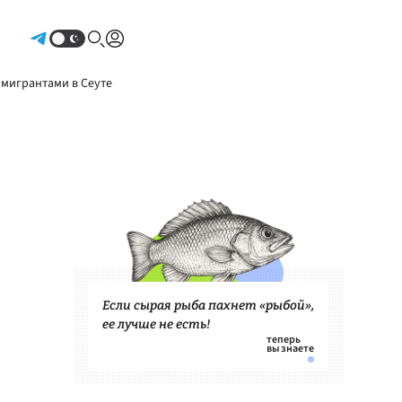
Авторизоваться
 мигрантами в Сеуте
Если сырая рыба пахнет «рыбой»,
ее лучше не есть!