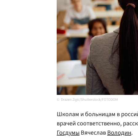
Drazen Zigic/Shutterstock/FOTODOM
Школам и больницам в россий
врачей соответственно, расс
Госдумы
Вячеслав
Володин
.