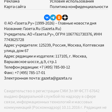
Реклама
Условия использования
Карта сайта
Политика конфиденциальности
© АО «Газета.Ру» (1999-2026) – Главные новости дня
Название:
Газета.Ru
(Gazeta.Ru)
Учредитель:
АО «Газета.Ру»
, ОГРН 1067761730376, ИНН
7743625728
Адрес учредителя: 125239, Россия, Москва, Коптевская
улица, дом 67
Адрес редакции и издателя:
117105
, г.
Москва
,
Варшавское шоссе, д.9, стр.1
Телефон редакции:
+7 (495) 785-00-12
Факс:
+7 (495) 785-17-01
Электронная почта:
gazeta@gazeta.ru
Свидетельство о регистрации СМИ Эл № ФС77-67642
выдано федеральной службой по надзору в сфере
связи, информационных технологий и массовых
коммуникаций (Роскомнадзор) 10.11.2016 г. Редакция не