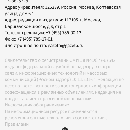
7743625728
Адрес учредителя: 125239, Россия, Москва, Коптевская
улица, дом 67
Адрес редакции и издателя:
117105
, г.
Москва
,
Варшавское шоссе, д.9, стр.1
Телефон редакции:
+7 (495) 785-00-12
Факс:
+7 (495) 785-17-01
Электронная почта:
gazeta@gazeta.ru
Свидетельство о регистрации СМИ Эл № ФС77-67642
выдано федеральной службой по надзору в сфере
связи, информационных технологий и массовых
коммуникаций (Роскомнадзор) 10.11.2016 г. Редакция не
несет ответственности за достоверность информации,
содержащейся в рекламных объявлениях. Редакция не
предоставляет справочной информации.
Информация об ограничениях
На информационном ресурсе применяются
рекомендательные технологии в соответствии с
Правилами