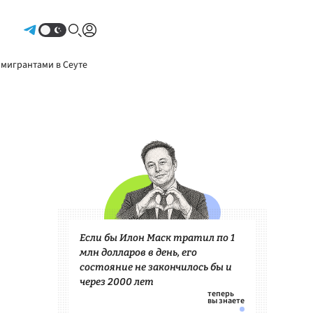
Авторизоваться
 мигрантами в Сеуте
Если бы Илон Маск тратил по 1
млн долларов в день, его
состояние не закончилось бы и
через 2000 лет