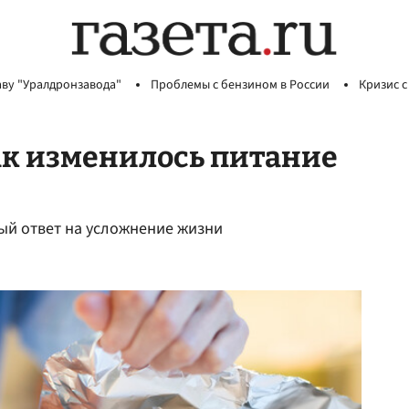
аву "Уралдронзавода"
Проблемы с бензином в России
Кризис с
ак изменилось питание
ный ответ на усложнение жизни