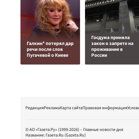
Госдума приняла
Галкин* потерял дар
закон о запрете на
речи после слов
проживание в
Пугачевой о Киеве
России
Редакция
Реклама
Карта сайта
Правовая информация
Услов
© АО «Газета.Ру» (1999-2026) – Главные новости дня
Название:
Газета.Ru
(Gazeta.Ru)