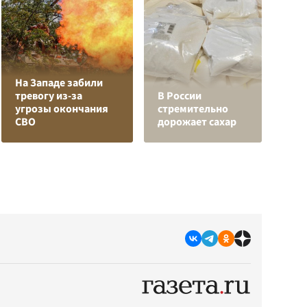
На Западе забили
Л
тревогу из-за
В России
з
угрозы окончания
стремительно
в
СВО
дорожает сахар
р