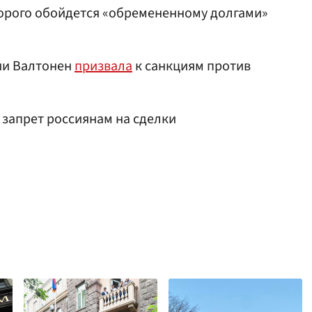
дорого обойдется «обремененному долгами»
ии Валтонен
призвала
к санкциям против
запрет россиянам на сделки