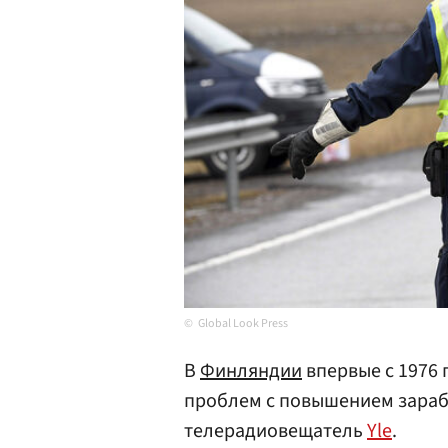
Global Look Press
В
Финляндии
впервые с 1976 
проблем с повышением зараб
телерадиовещатель
Yle
.