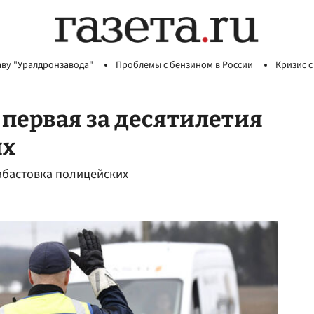
аву "Уралдронзавода"
Проблемы с бензином в России
Кризис с
первая за десятилетия
их
забастовка полицейских