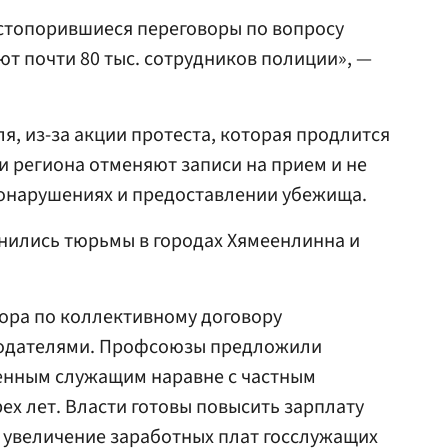
астопорившиеся переговоры по вопросу
ют почти 80 тыс. сотрудников полиции», —
, из-за акции протеста, которая продлится
и региона отменяют записи на прием и не
онарушениях и предоставлении убежища.
нились тюрьмы в городах Хямеенлинна и
пора по коллективному договору
одателями. Профсоюзы предложили
венным служащим наравне с частным
рех лет. Власти готовы повысить зарплату
то увеличение заработных плат госслужащих