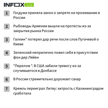
1
Госдума приняла закон о запрете на проживание в
России
2
Рыбоводы Армении вышли на протесты из-за
закрытия рынка России
3
Галкин* потерял дар речи после слов Пугачевой о
Киеве
4
Зеленский неприлично повел cебя в присутствии
фон дер Ляйен
5
"Перелом ". В США забили тревогу из-за
случившегося в Донбассе
6
В России стремительно дорожает сахар
7
Кремль переиграл Литву: хитрость с Калининградом
сработала