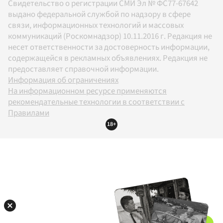
Свидетельство о регистрации СМИ Эл № ФС77-67642
выдано федеральной службой по надзору в сфере
связи, информационных технологий и массовых
коммуникаций (Роскомнадзор) 10.11.2016 г. Редакция не
несет ответственности за достоверность информации,
содержащейся в рекламных объявлениях. Редакция не
предоставляет справочной информации.
Информация об ограничениях
На информационном ресурсе применяются
рекомендательные технологии в соответствии с
Правилами
18+