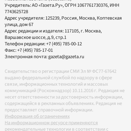
Учредитель:
АО «Газета.Ру»
, ОГРН 1067761730376, ИНН
7743625728
Адрес учредителя: 125239, Россия, Москва, Коптевская
улица, дом 67
Адрес редакции и издателя:
117105
, г.
Москва
,
Варшавское шоссе, д.9, стр.1
Телефон редакции:
+7 (495) 785-00-12
Факс:
+7 (495) 785-17-01
Электронная почта:
gazeta@gazeta.ru
Свидетельство о регистрации СМИ Эл № ФС77-67642
выдано федеральной службой по надзору в сфере
связи, информационных технологий и массовых
коммуникаций (Роскомнадзор) 10.11.2016 г. Редакция не
несет ответственности за достоверность информации,
содержащейся в рекламных объявлениях. Редакция не
предоставляет справочной информации.
Информация об ограничениях
На информационном ресурсе применяются
рекомендательные технологии в соответствии с