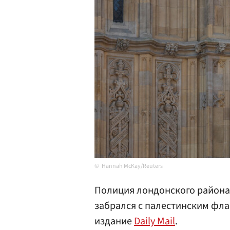
Hannah McKay/Reuters
Полиция лондонского район
забрался с палестинским фла
издание
Daily Mail
.