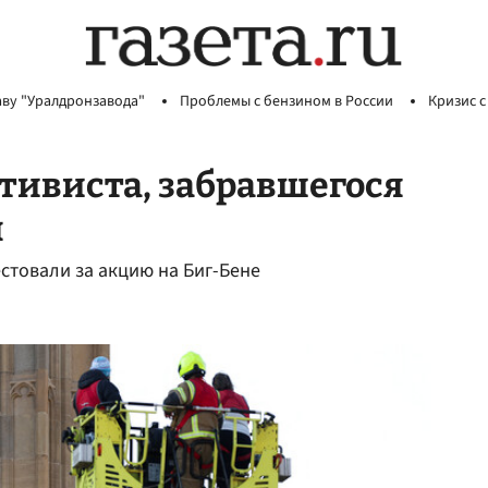
аву "Уралдронзавода"
Проблемы с бензином в России
Кризис с
тивиста, забравшегося
н
естовали за акцию на Биг-Бене