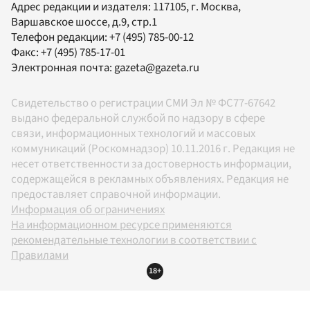
Адрес редакции и издателя:
117105
, г.
Москва
,
Варшавское шоссе, д.9, стр.1
Телефон редакции:
+7 (495) 785-00-12
Факс:
+7 (495) 785-17-01
Электронная почта:
gazeta@gazeta.ru
Свидетельство о регистрации СМИ Эл № ФС77-67642
выдано федеральной службой по надзору в сфере
связи, информационных технологий и массовых
коммуникаций (Роскомнадзор) 10.11.2016 г. Редакция не
несет ответственности за достоверность информации,
содержащейся в рекламных объявлениях. Редакция не
предоставляет справочной информации.
Информация об ограничениях
На информационном ресурсе применяются
рекомендательные технологии в соответствии с
Правилами
18+