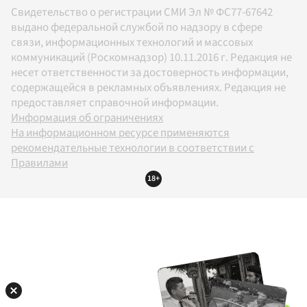
Свидетельство о регистрации СМИ Эл № ФС77-67642
выдано федеральной службой по надзору в сфере
связи, информационных технологий и массовых
коммуникаций (Роскомнадзор) 10.11.2016 г. Редакция не
несет ответственности за достоверность информации,
содержащейся в рекламных объявлениях. Редакция не
предоставляет справочной информации.
Информация об ограничениях
На информационном ресурсе применяются
рекомендательные технологии в соответствии с
Правилами
18+