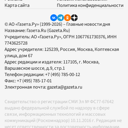
Карта сайта
Политика конфиденциальности
© АО «Газета.Ру» (1999-2026) – Главные новости дня
Название:
Газета.Ru
(Gazeta.Ru)
Учредитель:
АО «Газета.Ру»
, ОГРН 1067761730376, ИНН
7743625728
Адрес учредителя: 125239, Россия, Москва, Коптевская
улица, дом 67
Адрес редакции и издателя:
117105
, г.
Москва
,
Варшавское шоссе, д.9, стр.1
Телефон редакции:
+7 (495) 785-00-12
Факс:
+7 (495) 785-17-01
Электронная почта:
gazeta@gazeta.ru
Свидетельство о регистрации СМИ Эл № ФС77-67642
выдано федеральной службой по надзору в сфере
связи, информационных технологий и массовых
коммуникаций (Роскомнадзор) 10.11.2016 г. Редакция не
несет ответственности за достоверность информации,