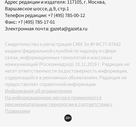
Адрес редакции и издателя:
117105
, г.
Москва
,
Варшавское шоссе, д.9, стр.1
Телефон редакции:
+7 (495) 785-00-12
Факс:
+7 (495) 785-17-01
Электронная почта:
gazeta@gazeta.ru
Свидетельство о регистрации СМИ Эл № ФС77-67642
выдано федеральной службой по надзору в сфере
связи, информационных технологий и массовых
коммуникаций (Роскомнадзор) 10.11.2016 г. Редакция не
несет ответственности за достоверность информации,
содержащейся в рекламных объявлениях. Редакция не
предоставляет справочной информации.
Информация об ограничениях
На информационном ресурсе применяются
рекомендательные технологии в соответствии с
Правилами
18+