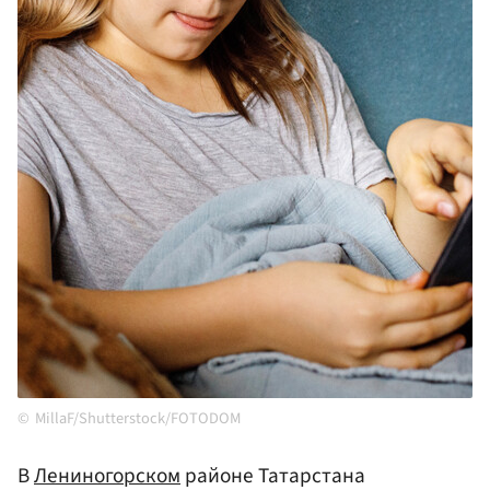
MillaF/Shutterstock/FOTODOM
В
Лениногорском
районе Татарстана