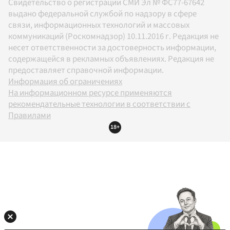
Свидетельство о регистрации СМИ Эл № ФС77-67642
выдано федеральной службой по надзору в сфере
связи, информационных технологий и массовых
коммуникаций (Роскомнадзор) 10.11.2016 г. Редакция не
несет ответственности за достоверность информации,
содержащейся в рекламных объявлениях. Редакция не
предоставляет справочной информации.
Информация об ограничениях
На информационном ресурсе применяются
рекомендательные технологии в соответствии с
Правилами
18+