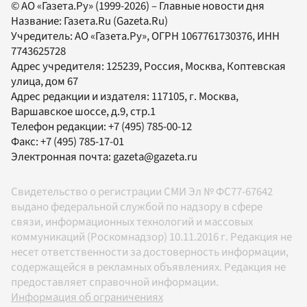
© АО «Газета.Ру» (1999-2026) – Главные новости дня
Название:
Газета.Ru
(Gazeta.Ru)
Учредитель:
АО «Газета.Ру»
, ОГРН 1067761730376, ИНН
7743625728
Адрес учредителя: 125239, Россия, Москва, Коптевская
улица, дом 67
Адрес редакции и издателя:
117105
, г.
Москва
,
Варшавское шоссе, д.9, стр.1
Телефон редакции:
+7 (495) 785-00-12
Факс:
+7 (495) 785-17-01
Электронная почта:
gazeta@gazeta.ru
Свидетельство о регистрации СМИ Эл № ФС77-67642
выдано федеральной службой по надзору в сфере
связи, информационных технологий и массовых
коммуникаций (Роскомнадзор) 10.11.2016 г. Редакция не
несет ответственности за достоверность информации,
содержащейся в рекламных объявлениях. Редакция не
предоставляет справочной информации.
Информация об ограничениях