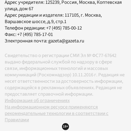
Адрес учредителя: 125239, Россия, Москва, Коптевская
улица, дом 67
Адрес редакции и издателя:
117105
, г.
Москва
,
Варшавское шоссе, д.9, стр.1
Телефон редакции:
+7 (495) 785-00-12
Факс:
+7 (495) 785-17-01
Электронная почта:
gazeta@gazeta.ru
Свидетельство о регистрации СМИ Эл № ФС77-67642
выдано федеральной службой по надзору в сфере
связи, информационных технологий и массовых
коммуникаций (Роскомнадзор) 10.11.2016 г. Редакция не
несет ответственности за достоверность информации,
содержащейся в рекламных объявлениях. Редакция не
предоставляет справочной информации.
Информация об ограничениях
На информационном ресурсе применяются
рекомендательные технологии в соответствии с
Правилами
18+