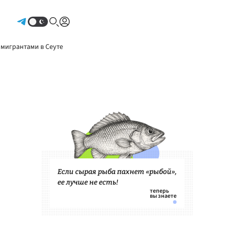
Авторизоваться
 мигрантами в Сеуте
Если сырая рыба пахнет «рыбой»,
ее лучше не есть!