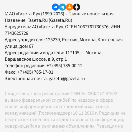
© АО «Газета.Ру» (1999-2026) – Главные новости дня
Название:
Газета.Ru
(Gazeta.Ru)
Учредитель:
АО «Газета.Ру»
, ОГРН 1067761730376, ИНН
7743625728
Адрес учредителя: 125239, Россия, Москва, Коптевская
улица, дом 67
Адрес редакции и издателя:
117105
, г.
Москва
,
Варшавское шоссе, д.9, стр.1
Телефон редакции:
+7 (495) 785-00-12
Факс:
+7 (495) 785-17-01
Электронная почта:
gazeta@gazeta.ru
Свидетельство о регистрации СМИ Эл № ФС77-67642
выдано федеральной службой по надзору в сфере
связи, информационных технологий и массовых
коммуникаций (Роскомнадзор) 10.11.2016 г. Редакция не
несет ответственности за достоверность информации,
содержащейся в рекламных объявлениях. Редакция не